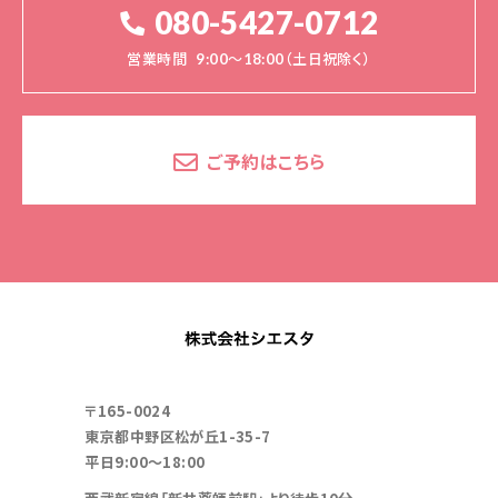
弊社は、ユーザーが利用登録をする際に氏名、
080-5427-0712
生年月日、住所、電話番号、メールアドレス、銀
行口座番号、クレジットカード番号、運転免許証
営業時間
9:00～18:00（土日祝除く）
番号などの個人情報をお尋ねすることがありま
す。また、ユーザーと提携先などとの間でなされ
たユーザーの個人情報を含む取引記録や、決済
に関する情報を弊社の提携先（情報提供元、広
ご予約はこちら
告主、広告配信先などを含みます。以下、｢提携
先｣といいます。）などから収集することがありま
す。
弊社は、ユーザーについて、利用したサービスや
ソフトウエア、購入した商品、閲覧したページや
広告の履歴、検索した検索キーワード、利用日
時、利用方法、利用環境（携帯端末を通じてご利
用の場合の当該端末の通信状態、利用に際して
の各種設定情報なども含みます）、IPアドレス、
クッキー情報、位置情報、端末の個体識別情報
〒165-0024
などの履歴情報および特性情報を、ユーザーが
東京都中野区松が丘1-35-7
弊社や提携先のサービスを利用しまたはペー
ジを閲覧する際に収集します。
平日9:00～18:00