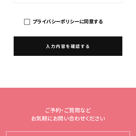
第1条（プライバシー情報）
プライバシー情報のうち「個人情報」とは、個人
プライバシーポリシーに同意する
情報保護法にいう「個人情報」を指すものとし、
生存する個人に関する情報であって、当該情報
に含まれる氏名、生年月日、住所、電話番号、連
絡先その他の記述等により特定の個人を識別で
きる情報を指します。
入力内容を確認する
プライバシー情報のうち「履歴情報および特性
情報」とは、上記に定める「個人情報」以外のも
のをいい、ご利用いただいたサービスやご購入
いただいた商品、ご覧になったページや広告の
履歴、ユーザーが検索された検索キーワード、ご
利用日時、ご利用の方法、ご利用環境、郵便番号
や性別、職業、年齢、ユーザーのIPアドレス、クッ
キー情報、位置情報、端末の個体識別情報など
を指します。
ご予約・ご質問など
お気軽にお問い合わせください
第2条（プライバシー情報の収集方法）